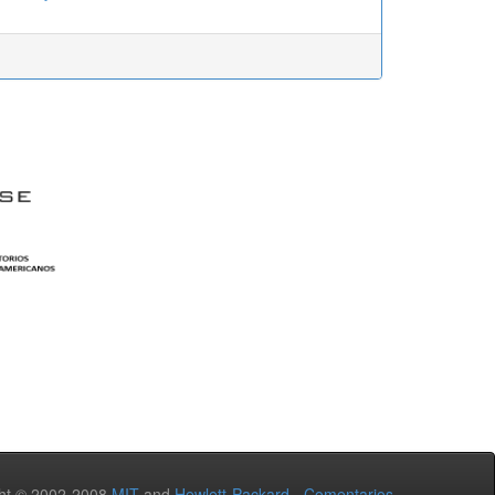
ht © 2002-2008
MIT
and
Hewlett-Packard
-
Comentarios