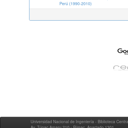
Perú (1990-2010)
Universidad Nacional de Ingeniería - Biblioteca Centra
Av. Túpac Amaru 210 - Rímac. Apartado 1301