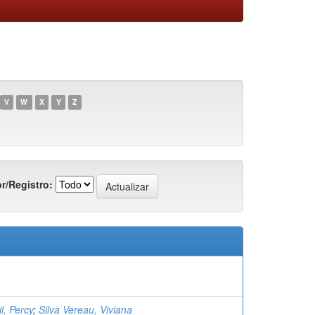
V
W
X
Y
Z
r/Registro:
l, Percy
;
Silva Vereau, Viviana