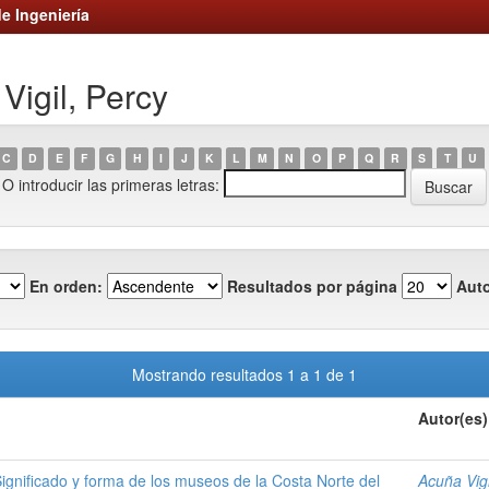
e Ingeniería
Vigil, Percy
C
D
E
F
G
H
I
J
K
L
M
N
O
P
Q
R
S
T
U
O introducir las primeras letras:
En orden:
Resultados por página
Auto
Mostrando resultados 1 a 1 de 1
Autor(es)
 Significado y forma de los museos de la Costa Norte del
Acuña Vigi