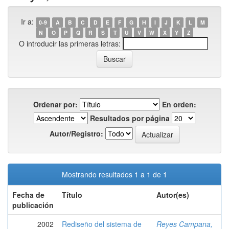
Ir a:
0-9
A
B
C
D
E
F
G
H
I
J
K
L
M
N
O
P
Q
R
S
T
U
V
W
X
Y
Z
O introducir las primeras letras:
Ordenar por:
En orden:
Resultados por página
Autor/Registro:
Mostrando resultados 1 a 1 de 1
Fecha de
Título
Autor(es)
publicación
2002
Rediseño del sistema de
Reyes Campana,