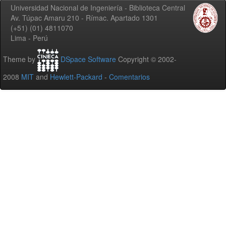
Universidad Nacional de Ingeniería - Biblioteca Central
Av. Túpac Amaru 210 - Rímac. Apartado 1301
(+51) (01) 4811070
Lima - Perú
Theme by
DSpace Software
Copyright © 2002-
2008
MIT
and
Hewlett-Packard
-
Comentarios