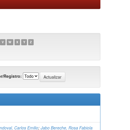
V
W
X
Y
Z
r/Registro:
ndoval, Carlos Emilio
;
Jabo Bereche, Rosa Fabiola