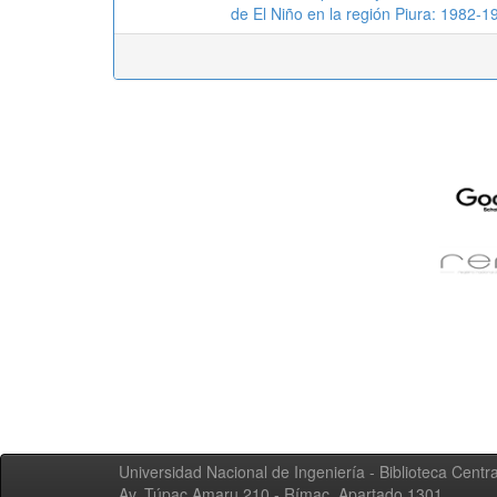
de El Niño en la región Piura: 1982-
Universidad Nacional de Ingeniería - Biblioteca Centra
Av. Túpac Amaru 210 - Rímac. Apartado 1301