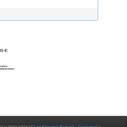
ht © 2002-2008
MIT
and
Hewlett-Packard
-
Comentarios