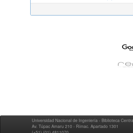
Universidad Nacional de Ingeniería - Biblioteca Centra
Av. Túpac Amaru 210 - Rímac. Apartado 1301
(+51) (01) 4811070