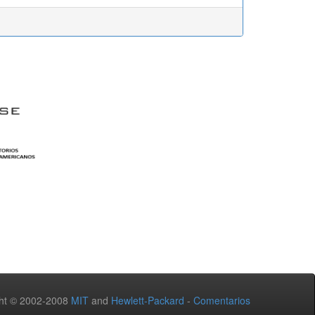
ht © 2002-2008
MIT
and
Hewlett-Packard
-
Comentarios