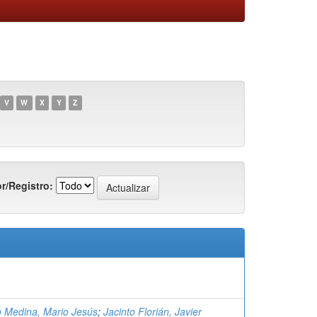
V
W
X
Y
Z
r/Registro:
 Medina, Mario Jesús
;
Jacinto Florián, Javier