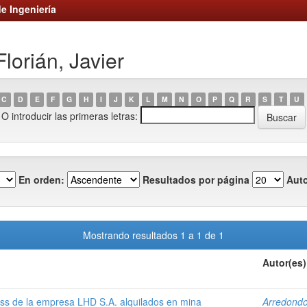
e Ingeniería
lorián, Javier
C
D
E
F
G
H
I
J
K
L
M
N
O
P
Q
R
S
T
U
O introducir las primeras letras:
En orden:
Resultados por página
Auto
Mostrando resultados 1 a 1 de 1
Autor(es)
ess de la empresa LHD S.A. alquilados en mina
Arredondo