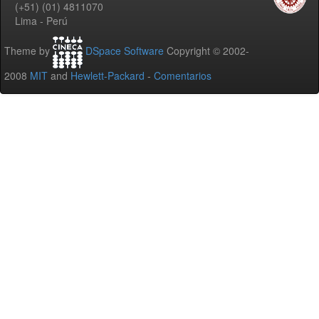
(+51) (01) 4811070
Lima - Perú
Theme by
DSpace Software
Copyright © 2002-
2008
MIT
and
Hewlett-Packard
-
Comentarios