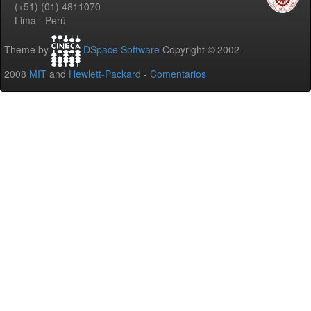
(+51) (01) 4811070
Lima - Perú
Theme by
DSpace Software
Copyright © 2002-
2008
MIT
and
Hewlett-Packard
-
Comentarios