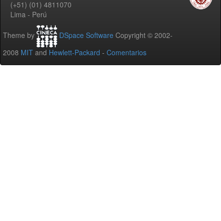
(+51) (01) 4811070
Lima - Perú
Theme by
DSpace Software
Copyright © 2002-
2008
MIT
and
Hewlett-Packard
-
Comentarios