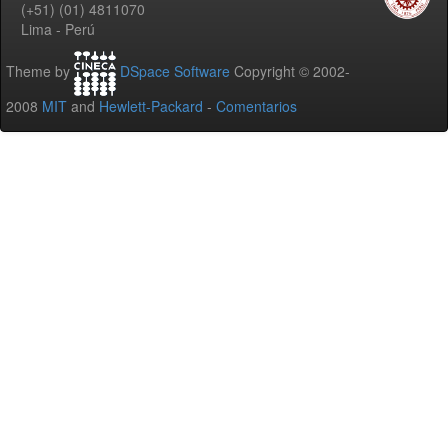
(+51) (01) 4811070
Lima - Perú
Theme by
DSpace Software
Copyright © 2002-
2008
MIT
and
Hewlett-Packard
-
Comentarios