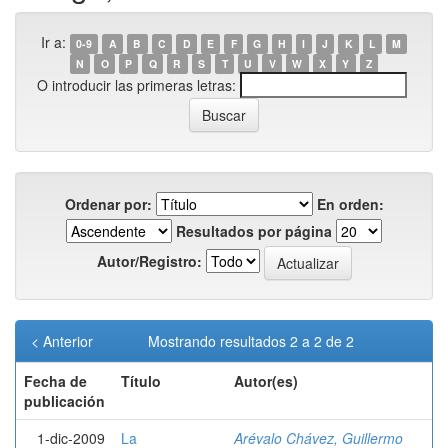
Ir a:
0-9
A
B
C
D
E
F
G
H
I
J
K
L
M
N
O
P
Q
R
S
T
U
V
W
X
Y
Z
O introducir las primeras letras:
Ordenar por:
En orden:
Resultados por página
Autor/Registro:
< Anterior
Mostrando resultados 2 a 2 de 2
Fecha de
Título
Autor(es)
publicación
1-dic-2009
La
Arévalo Chávez, Guillermo