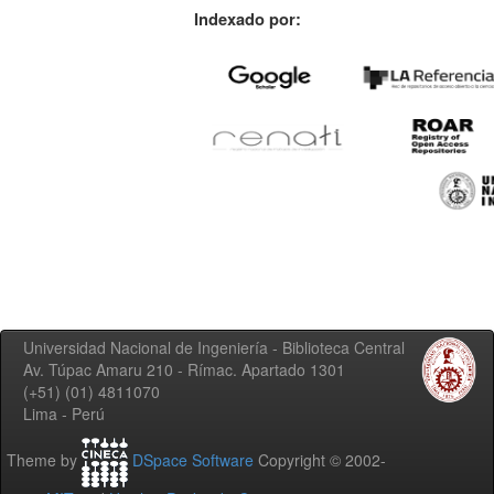
Indexado por:
Universidad Nacional de Ingeniería - Biblioteca Central
Av. Túpac Amaru 210 - Rímac. Apartado 1301
(+51) (01) 4811070
Lima - Perú
Theme by
DSpace Software
Copyright © 2002-