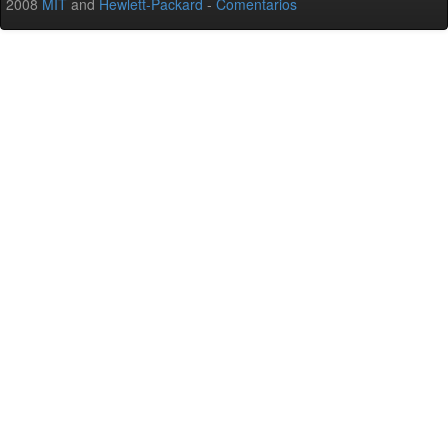
2008
MIT
and
Hewlett-Packard
-
Comentarios