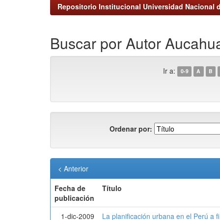
Repositorio Institucional Universidad Nacional d
Buscar por Autor Aucahu
Ir a:
0-9
A
B
Ordenar por:
< Anterior
Fecha de
Título
publicación
1-dic-2009
La planificación urbana en el Perú a f