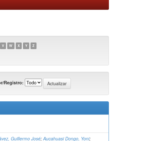
V
W
X
Y
Z
r/Registro:
ávez, Guillermo José
;
Aucahuasi Dongo, Yoni
;