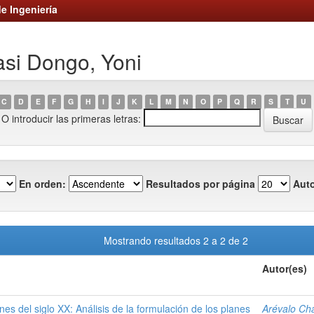
e Ingeniería
asi Dongo, Yoni
C
D
E
F
G
H
I
J
K
L
M
N
O
P
Q
R
S
T
U
O introducir las primeras letras:
En orden:
Resultados por página
Auto
Mostrando resultados 2 a 2 de 2
Autor(es)
ines del siglo XX: Análisis de la formulación de los planes
Arévalo Ch