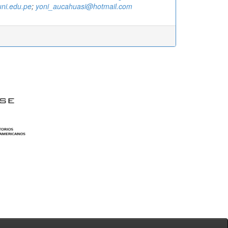
ni.edu.pe
;
yoni_aucahuasi@hotmail.com