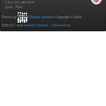
(+51) (01) 4811070
Lima - Perú
Theme by
DSpace Software
Copyright © 2002-
2008
MIT
and
Hewlett-Packard
-
Comentarios