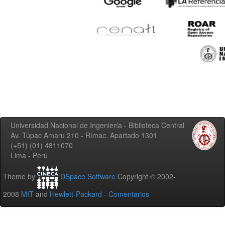
Universidad Nacional de Ingeniería - Biblioteca Central
Av. Túpac Amaru 210 - Rímac. Apartado 1301
(+51) (01) 4811070
Lima - Perú
Theme by
DSpace Software
Copyright © 2002-
2008
MIT
and
Hewlett-Packard
-
Comentarios