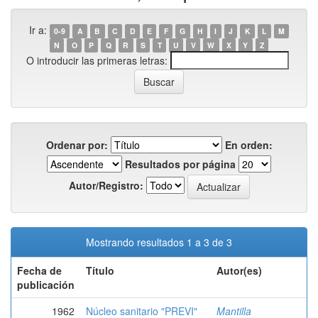
Ir a:
0-9
A
B
C
D
E
F
G
H
I
J
K
L
M
N
O
P
Q
R
S
T
U
V
W
X
Y
Z
O introducir las primeras letras:
Ordenar por:
En orden:
Resultados por página
Autor/Registro:
Mostrando resultados 1 a 3 de 3
Fecha de
Título
Autor(es)
publicación
1962
Núcleo sanitario "PREVI"
Mantilla