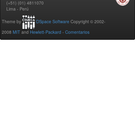
(+51) (01) 4811070
Lima - Perú
Theme by
DSpace Software
Copyright © 2002-
2008
MIT
and
Hewlett-Packard
-
Comentarios