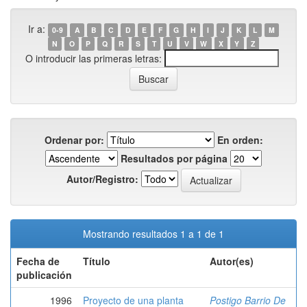
Ir a:
0-9
A
B
C
D
E
F
G
H
I
J
K
L
M
N
O
P
Q
R
S
T
U
V
W
X
Y
Z
O introducir las primeras letras:
Ordenar por:
En orden:
Resultados por página
Autor/Registro:
Mostrando resultados 1 a 1 de 1
Fecha de
Título
Autor(es)
publicación
1996
Proyecto de una planta
Postigo Barrio De