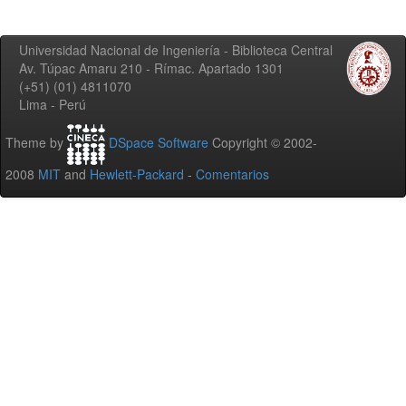
Universidad Nacional de Ingeniería - Biblioteca Central
Av. Túpac Amaru 210 - Rímac. Apartado 1301
(+51) (01) 4811070
Lima - Perú
Theme by
DSpace Software
Copyright © 2002-
2008
MIT
and
Hewlett-Packard
-
Comentarios