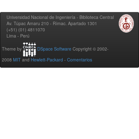
Universidad Nacional de Ingeniería - Biblioteca Central
Av. Túpac Amaru 210 - Rímac. Apartado 1301
(+51) (01) 4811070
Lima - Perú
Theme by
DSpace Software
Copyright © 2002-
2008
MIT
and
Hewlett-Packard
-
Comentarios