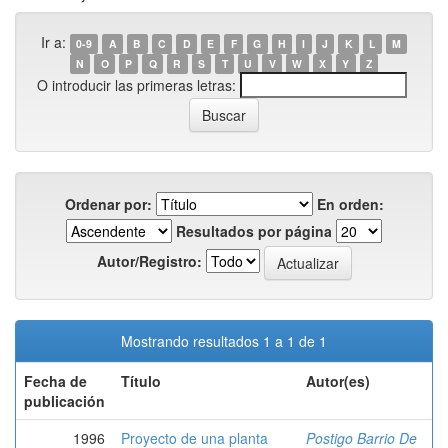
Ir a:
0-9
A
B
C
D
E
F
G
H
I
J
K
L
M
N
O
P
Q
R
S
T
U
V
W
X
Y
Z
O introducir las primeras letras:
Ordenar por:
En orden:
Resultados por página
Autor/Registro:
Mostrando resultados 1 a 1 de 1
Fecha de
Título
Autor(es)
publicación
1996
Proyecto de una planta
Postigo Barrio De