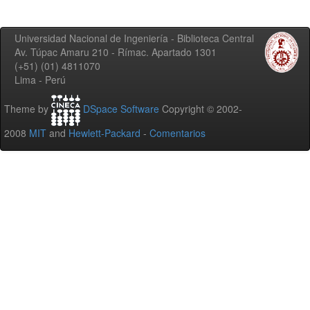
Universidad Nacional de Ingeniería - Biblioteca Central
Av. Túpac Amaru 210 - Rímac. Apartado 1301
(+51) (01) 4811070
Lima - Perú
Theme by
DSpace Software
Copyright © 2002-
2008
MIT
and
Hewlett-Packard
-
Comentarios