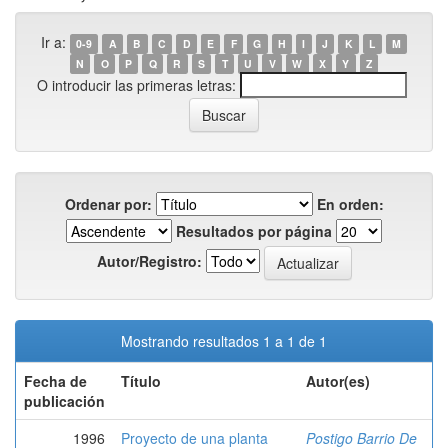
Ir a:
0-9
A
B
C
D
E
F
G
H
I
J
K
L
M
N
O
P
Q
R
S
T
U
V
W
X
Y
Z
O introducir las primeras letras:
Ordenar por:
En orden:
Resultados por página
Autor/Registro:
Mostrando resultados 1 a 1 de 1
Fecha de
Título
Autor(es)
publicación
1996
Proyecto de una planta
Postigo Barrio De