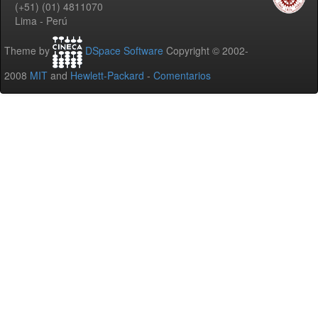
(+51) (01) 4811070
Lima - Perú
Theme by
DSpace Software
Copyright © 2002-
2008
MIT
and
Hewlett-Packard
-
Comentarios