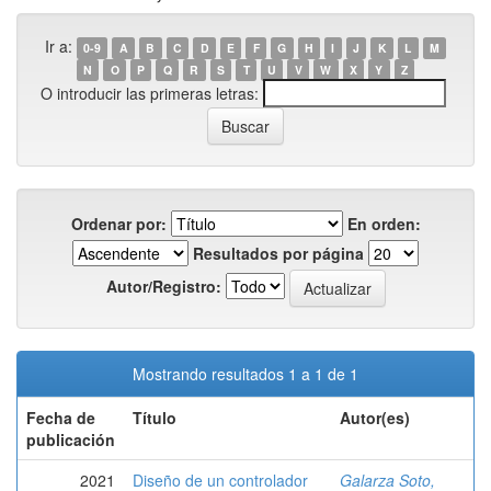
Ir a:
0-9
A
B
C
D
E
F
G
H
I
J
K
L
M
N
O
P
Q
R
S
T
U
V
W
X
Y
Z
O introducir las primeras letras:
Ordenar por:
En orden:
Resultados por página
Autor/Registro:
Mostrando resultados 1 a 1 de 1
Fecha de
Título
Autor(es)
publicación
2021
Diseño de un controlador
Galarza Soto,