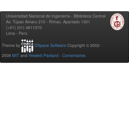
Universidad Nacional de Ingeniería - Biblioteca Central
Av. Túpac Amaru 210 - Rímac. Apartado 1301
(+51) (01) 4811070
Lima - Perú
Theme by
DSpace Software
Copyright © 2002-
2008
MIT
and
Hewlett-Packard
-
Comentarios