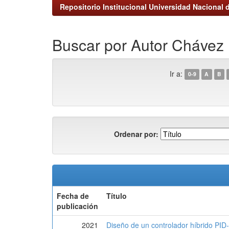
Repositorio Institucional Universidad Nacional d
Buscar por Autor Chávez
Ir a:
0-9
A
B
Ordenar por:
Fecha de
Título
publicación
2021
Diseño de un controlador híbrido PID-