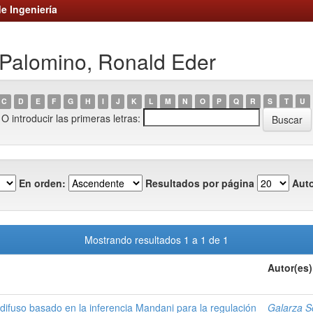
e Ingeniería
 Palomino, Ronald Eder
C
D
E
F
G
H
I
J
K
L
M
N
O
P
Q
R
S
T
U
O introducir las primeras letras:
En orden:
Resultados por página
Auto
Mostrando resultados 1 a 1 de 1
Autor(es)
difuso basado en la inferencia Mandani para la regulación
Galarza S