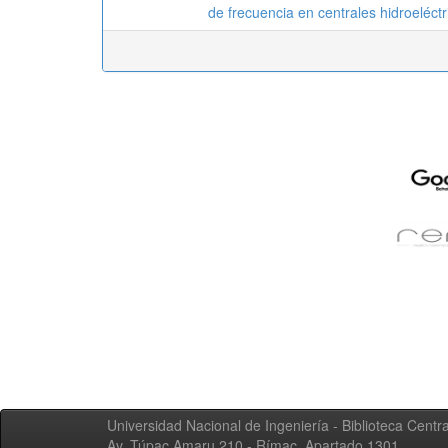
de frecuencia en centrales hidroeléctr
Universidad Nacional de Ingeniería - Biblioteca Centra
Av. Túpac Amaru 210 - Rímac. Apartado 1301