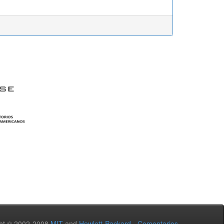
ht © 2002-2008
MIT
and
Hewlett-Packard
-
Comentarios