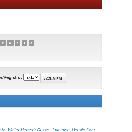
V
W
X
Y
Z
r/Registro:
oto, Walter Herbert
;
Chávez Palomino, Ronald Eder