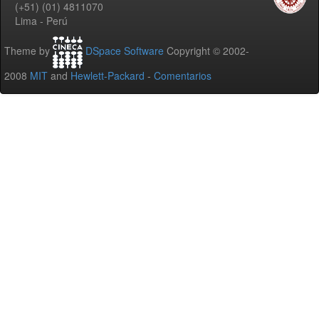
(+51) (01) 4811070
Lima - Perú
Theme by
DSpace Software
Copyright © 2002-
2008
MIT
and
Hewlett-Packard
-
Comentarios