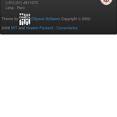
(+51) (01) 4811070
Lima - Perú
Theme by
DSpace Software
Copyright © 2002-
2008
MIT
and
Hewlett-Packard
-
Comentarios