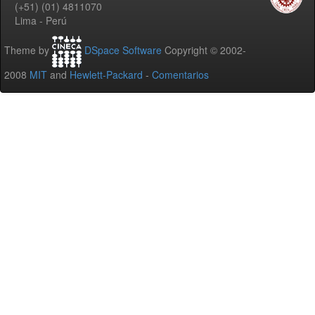
(+51) (01) 4811070
Lima - Perú
Theme by
DSpace Software
Copyright © 2002-
2008
MIT
and
Hewlett-Packard
-
Comentarios