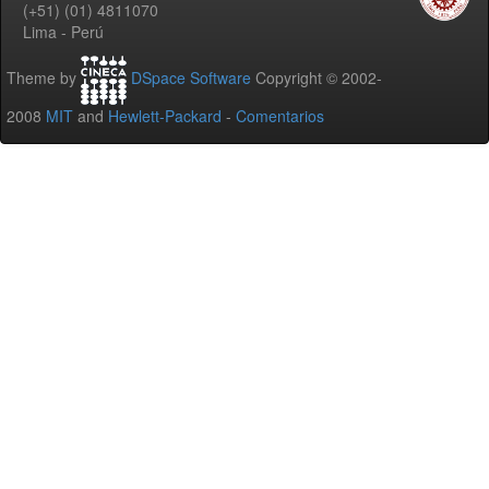
(+51) (01) 4811070
Lima - Perú
Theme by
DSpace Software
Copyright © 2002-
2008
MIT
and
Hewlett-Packard
-
Comentarios