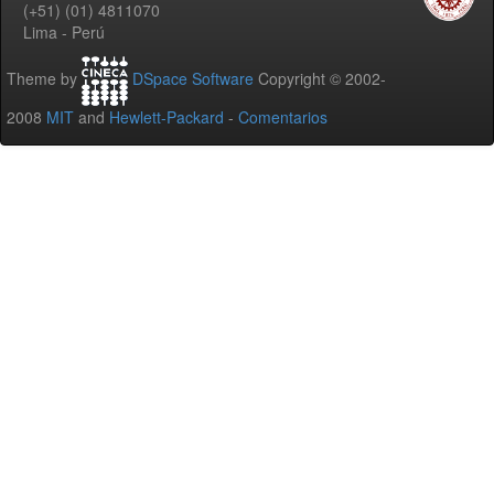
(+51) (01) 4811070
Lima - Perú
Theme by
DSpace Software
Copyright © 2002-
2008
MIT
and
Hewlett-Packard
-
Comentarios