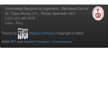
Universidad Nacional de Ingeniería - Biblioteca Central
Av. Túpac Amaru 210 - Rímac. Apartado 1301
(+51) (01) 4811070
Lima - Perú
Theme by
DSpace Software
Copyright © 2002-
2008
MIT
and
Hewlett-Packard
-
Comentarios