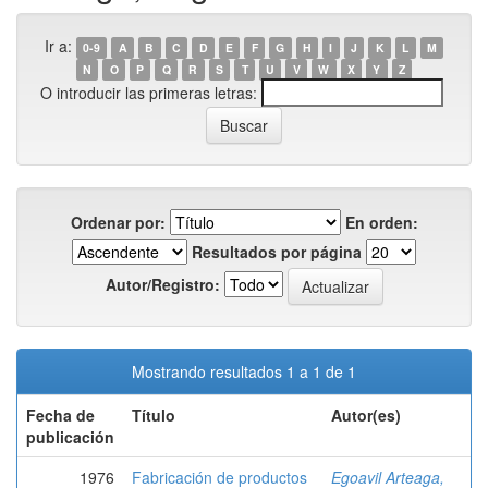
Ir a:
0-9
A
B
C
D
E
F
G
H
I
J
K
L
M
N
O
P
Q
R
S
T
U
V
W
X
Y
Z
O introducir las primeras letras:
Ordenar por:
En orden:
Resultados por página
Autor/Registro:
Mostrando resultados 1 a 1 de 1
Fecha de
Título
Autor(es)
publicación
1976
Fabricación de productos
Egoavil Arteaga,