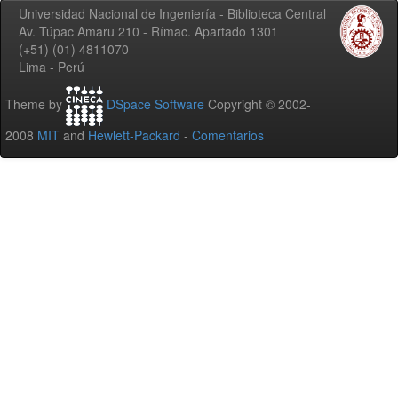
Universidad Nacional de Ingeniería - Biblioteca Central
Av. Túpac Amaru 210 - Rímac. Apartado 1301
(+51) (01) 4811070
Lima - Perú
Theme by
DSpace Software
Copyright © 2002-
2008
MIT
and
Hewlett-Packard
-
Comentarios