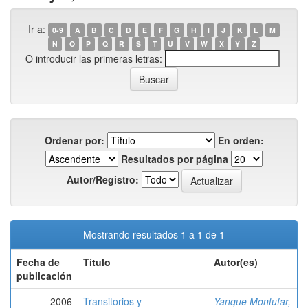
Ir a:
0-9
A
B
C
D
E
F
G
H
I
J
K
L
M
N
O
P
Q
R
S
T
U
V
W
X
Y
Z
O introducir las primeras letras:
Ordenar por:
En orden:
Resultados por página
Autor/Registro:
Mostrando resultados 1 a 1 de 1
Fecha de
Título
Autor(es)
publicación
2006
Transitorios y
Yanque Montufar,