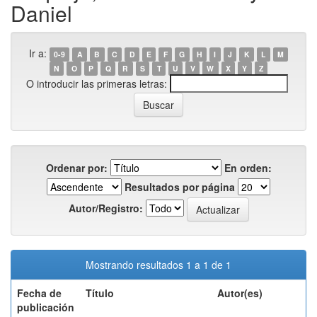
Daniel
Ir a:
0-9
A
B
C
D
E
F
G
H
I
J
K
L
M
N
O
P
Q
R
S
T
U
V
W
X
Y
Z
O introducir las primeras letras:
Ordenar por:
En orden:
Resultados por página
Autor/Registro:
Mostrando resultados 1 a 1 de 1
Fecha de
Título
Autor(es)
publicación