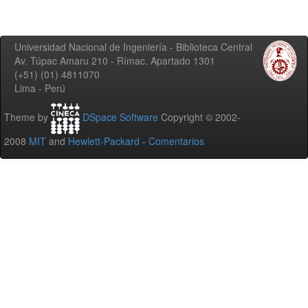
Universidad Nacional de Ingeniería - Biblioteca Central
Av. Túpac Amaru 210 - Rímac. Apartado 1301
(+51) (01) 4811070
Lima - Perú
Theme by
DSpace Software
Copyright © 2002-
2008
MIT
and
Hewlett-Packard
-
Comentarios