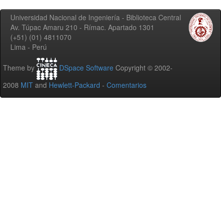
Universidad Nacional de Ingeniería - Biblioteca Central
Av. Túpac Amaru 210 - Rímac. Apartado 1301
(+51) (01) 4811070
Lima - Perú
Theme by
DSpace Software
Copyright © 2002-
2008
MIT
and
Hewlett-Packard
-
Comentarios