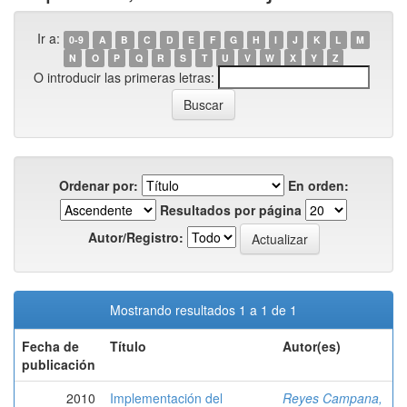
Ir a:
0-9
A
B
C
D
E
F
G
H
I
J
K
L
M
N
O
P
Q
R
S
T
U
V
W
X
Y
Z
O introducir las primeras letras:
Ordenar por:
En orden:
Resultados por página
Autor/Registro:
Mostrando resultados 1 a 1 de 1
Fecha de
Título
Autor(es)
publicación
2010
Implementación del
Reyes Campana,