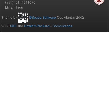
(+51) (01) 4811070
Lima - Perú
Theme by
DSpace Software
Copyright © 2002-
2008
MIT
and
Hewlett-Packard
-
Comentarios