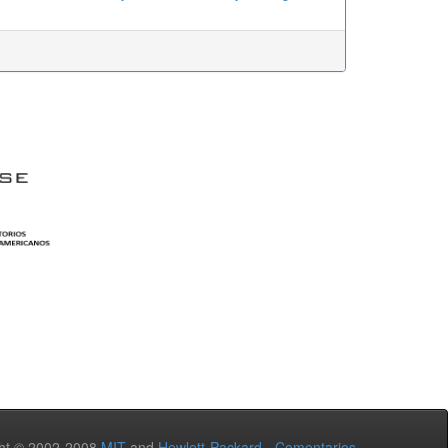
ht © 2002-2008
MIT
and
Hewlett-Packard
-
Comentarios