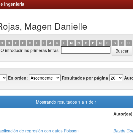
e Ingeniería
 Rojas, Magen Danielle
C
D
E
F
G
H
I
J
K
L
M
N
O
P
Q
R
S
T
U
O introducir las primeras letras:
En orden:
Resultados por página
Auto
Mostrando resultados 1 a 1 de 1
Autor(es)
 aplicación de regresión con datos Poisson
Bazán Gon