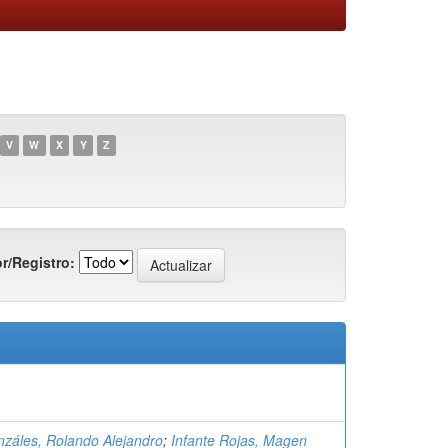
V
W
X
Y
Z
r/Registro:
záles, Rolando Alejandro
;
Infante Rojas, Magen