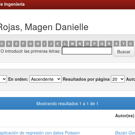
e Ingeniería
 Rojas, Magen Danielle
C
D
E
F
G
H
I
J
K
L
M
N
O
P
Q
R
S
T
U
O introducir las primeras letras:
En orden:
Resultados por página
Auto
Mostrando resultados 1 a 1 de 1
Autor(es)
 aplicación de regresión con datos Poisson
Bazán Gon