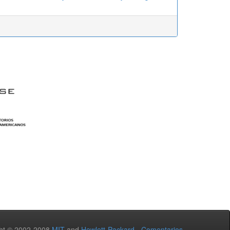
ht © 2002-2008
MIT
and
Hewlett-Packard
-
Comentarios