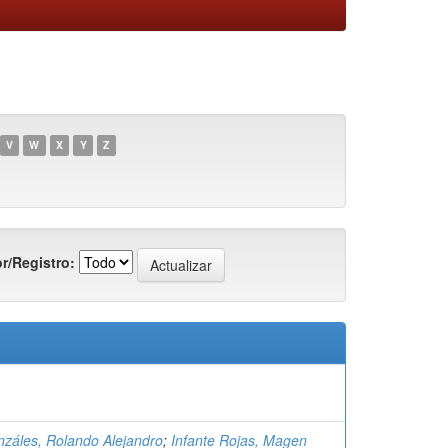
V
W
X
Y
Z
r/Registro:
záles, Rolando Alejandro
;
Infante Rojas, Magen