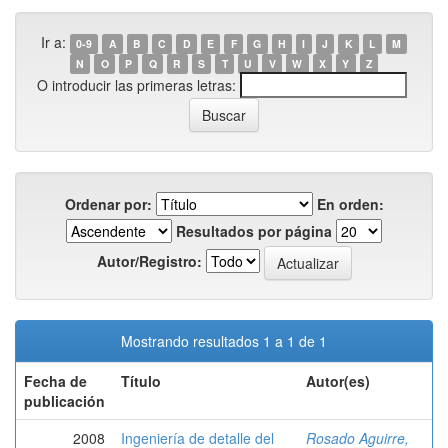
Ir a:
0-9
A
B
C
D
E
F
G
H
I
J
K
L
M
N
O
P
Q
R
S
T
U
V
W
X
Y
Z
O introducir las primeras letras:
Ordenar por:
En orden:
Resultados por página
Autor/Registro:
Mostrando resultados 1 a 1 de 1
Fecha de
Título
Autor(es)
publicación
2008
Ingeniería de detalle del
Rosado Aguirre,