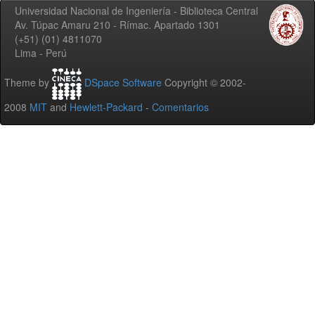
Universidad Nacional de Ingeniería - Biblioteca Central
Av. Túpac Amaru 210 - Rímac. Apartado 1301
(+51) (01) 4811070
Lima - Perú
Theme by
DSpace Software
Copyright © 2002-
2008
MIT
and
Hewlett-Packard
-
Comentarios