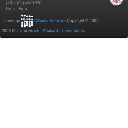
(+51) (01) 4811070
Lima - Perú
Theme by
DSpace Software
Copyright © 2002-
2008
MIT
and
Hewlett-Packard
-
Comentarios