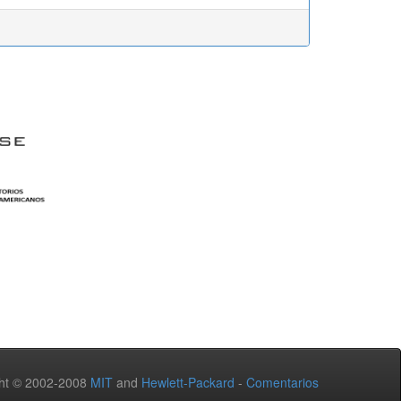
ht © 2002-2008
MIT
and
Hewlett-Packard
-
Comentarios