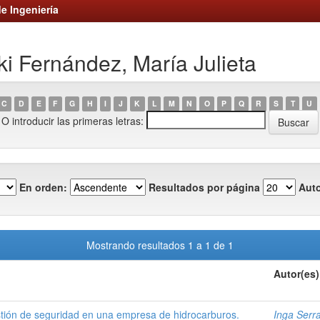
e Ingeniería
i Fernández, María Julieta
C
D
E
F
G
H
I
J
K
L
M
N
O
P
Q
R
S
T
U
O introducir las primeras letras:
En orden:
Resultados por página
Auto
Mostrando resultados 1 a 1 de 1
Autor(es)
tión de seguridad en una empresa de hidrocarburos.
Inga Serr