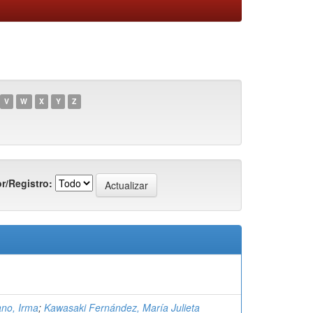
V
W
X
Y
Z
r/Registro:
ano, Irma
;
Kawasaki Fernández, María Julieta