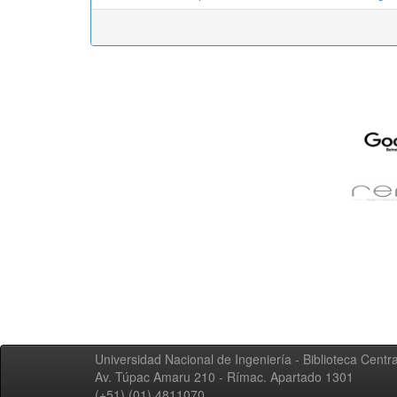
Universidad Nacional de Ingeniería - Biblioteca Centra
Av. Túpac Amaru 210 - Rímac. Apartado 1301
(+51) (01) 4811070