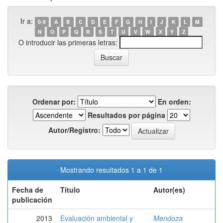
Ir a:
0-9
A
B
C
D
E
F
G
H
I
J
K
L
M
N
O
P
Q
R
S
T
U
V
W
X
Y
Z
O introducir las primeras letras:
Ordenar por:
En orden:
Resultados por página
Autor/Registro:
Mostrando resultados 1 a 1 de 1
Fecha de
Título
Autor(es)
publicación
2013
Evaluación ambiental y
Mendoza