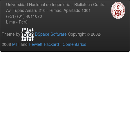
Universidad Nacional de Ingeniería - Biblioteca Central
Av. Túpac Amaru 210 - Rímac. Apartado 1301
(+51) (01) 4811070
Lima - Perú
Theme by
DSpace Software
Copyright © 2002-
2008
MIT
and
Hewlett-Packard
-
Comentarios