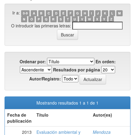
Ir a:
0-9
A
B
C
D
E
F
G
H
I
J
K
L
M
N
O
P
Q
R
S
T
U
V
W
X
Y
Z
O introducir las primeras letras:
Ordenar por:
En orden:
Resultados por página
Autor/Registro:
Mostrando resultados 1 a 1 de 1
Fecha de
Título
Autor(es)
publicación
2013
Evaluación ambiental y
Mendoza