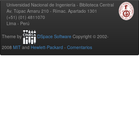
Universidad Nacional de Ingeniería - Biblioteca Central
Av. Túpac Amaru 210 - Rímac. Apartado 1301
(+51) (01) 4811070
Lima - Perú
Theme by
DSpace Software
Copyright © 2002-
2008
MIT
and
Hewlett-Packard
-
Comentarios