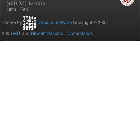
(+51) (01) 4811070
Lima - Perú
Theme by
DSpace Software
Copyright © 2002-
2008
MIT
and
Hewlett-Packard
-
Comentarios