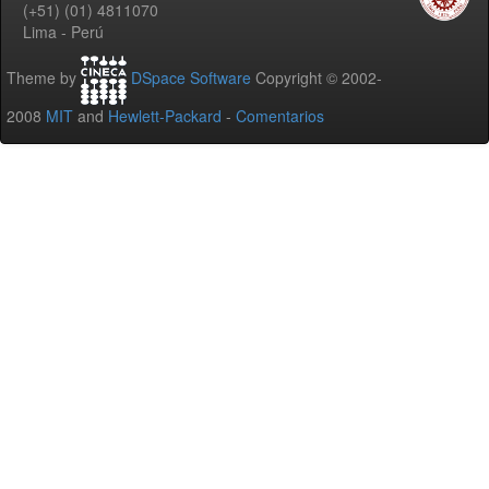
(+51) (01) 4811070
Lima - Perú
Theme by
DSpace Software
Copyright © 2002-
2008
MIT
and
Hewlett-Packard
-
Comentarios