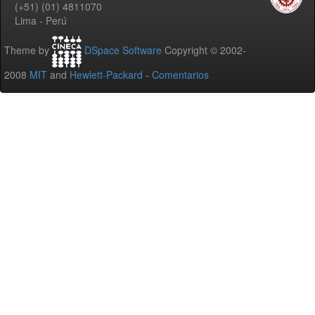
(+51) (01) 4811070
Lima - Perú
Theme by
DSpace Software
Copyright © 2002-
2008
MIT
and
Hewlett-Packard
-
Comentarios