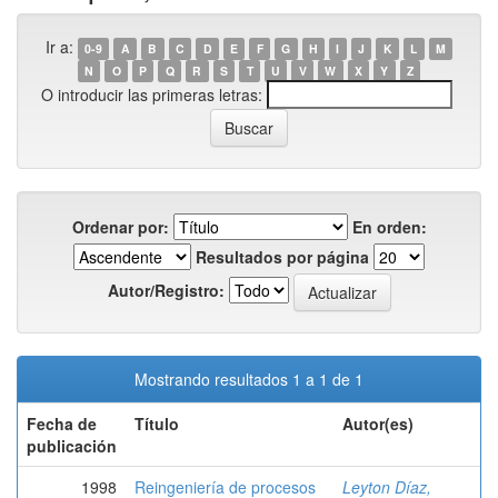
Ir a:
0-9
A
B
C
D
E
F
G
H
I
J
K
L
M
N
O
P
Q
R
S
T
U
V
W
X
Y
Z
O introducir las primeras letras:
Ordenar por:
En orden:
Resultados por página
Autor/Registro:
Mostrando resultados 1 a 1 de 1
Fecha de
Título
Autor(es)
publicación
1998
Reingeniería de procesos
Leyton Díaz,