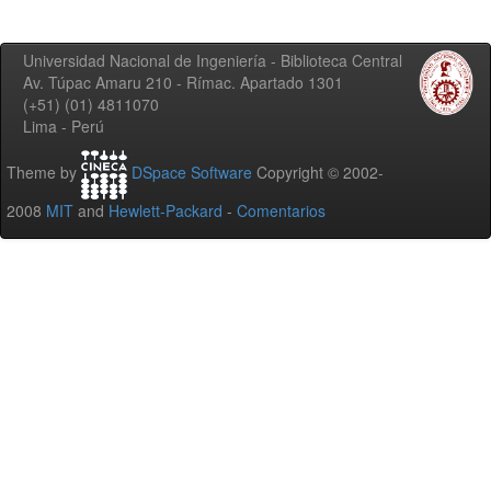
Universidad Nacional de Ingeniería - Biblioteca Central
Av. Túpac Amaru 210 - Rímac. Apartado 1301
(+51) (01) 4811070
Lima - Perú
Theme by
DSpace Software
Copyright © 2002-
2008
MIT
and
Hewlett-Packard
-
Comentarios