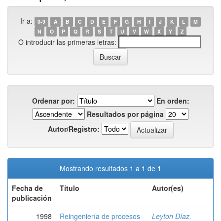
Ir a:
0-9
A
B
C
D
E
F
G
H
I
J
K
L
M
N
O
P
Q
R
S
T
U
V
W
X
Y
Z
O introducir las primeras letras:
Ordenar por:
En orden:
Resultados por página
Autor/Registro:
Mostrando resultados 1 a 1 de 1
Fecha de
Título
Autor(es)
publicación
1998
Reingeniería de procesos
Leyton Díaz,