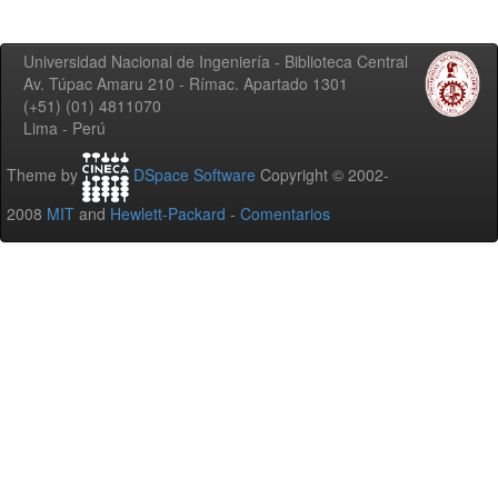
Universidad Nacional de Ingeniería - Biblioteca Central
Av. Túpac Amaru 210 - Rímac. Apartado 1301
(+51) (01) 4811070
Lima - Perú
Theme by
DSpace Software
Copyright © 2002-
2008
MIT
and
Hewlett-Packard
-
Comentarios