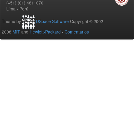
(+51) (01) 4811070
Lima - Perú
Theme by
DSpace Software
Copyright © 2002-
2008
MIT
and
Hewlett-Packard
-
Comentarios