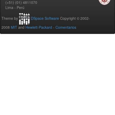
(+51) (01) 4811070
Lima - Perú
Theme by
DSpace Software
Copyright © 2002-
2008
MIT
and
Hewlett-Packard
-
Comentarios