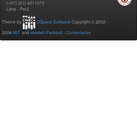
(+51) (01) 4811070
Lima - Perú
Theme by
DSpace Software
Copyright © 2002-
2008
MIT
and
Hewlett-Packard
-
Comentarios