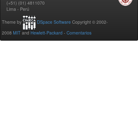
(+51) (01) 4811070
Lima - Perú
Theme by
DSpace Software
Copyright © 2002-
2008
MIT
and
Hewlett-Packard
-
Comentarios