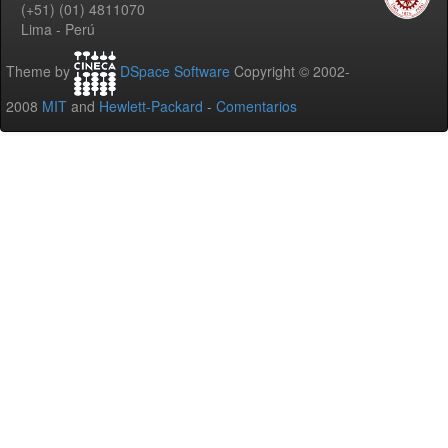
(+51) (01) 4811070
Lima - Perú
Theme by
DSpace Software
Copyright © 2002-
2008
MIT
and
Hewlett-Packard
-
Comentarios