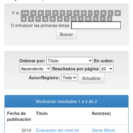
Ir a:
0-9
A
B
C
D
E
F
G
H
I
J
K
L
M
N
O
P
Q
R
S
T
U
V
W
X
Y
Z
O introducir las primeras letras:
Ordenar por:
En orden:
Resultados por página
Autor/Registro:
Mostrando resultados 1 a 2 de 2
Fecha de
Título
Autor(es)
publicación
2019
Evaluación del nivel de
Santa María