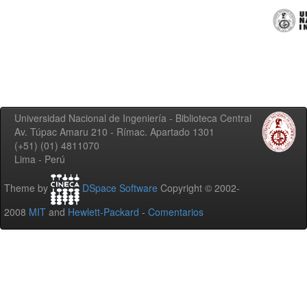
Universidad Nacional de Ingeniería - Biblioteca Central
Av. Túpac Amaru 210 - Rímac. Apartado 1301
(+51) (01) 4811070
Lima - Perú
Theme by
DSpace Software
Copyright © 2002-
2008
MIT
and
Hewlett-Packard
-
Comentarios