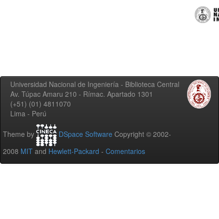
Universidad Nacional de Ingeniería - Biblioteca Central
Av. Túpac Amaru 210 - Rímac. Apartado 1301
(+51) (01) 4811070
Lima - Perú
Theme by
DSpace Software
Copyright © 2002-
2008
MIT
and
Hewlett-Packard
-
Comentarios