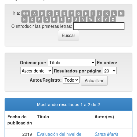
Ir a:
0-9
A
B
C
D
E
F
G
H
I
J
K
L
M
N
O
P
Q
R
S
T
U
V
W
X
Y
Z
O introducir las primeras letras:
Ordenar por:
En orden:
Resultados por página
Autor/Registro:
Mostrando resultados 1 a 2 de 2
Fecha de
Título
Autor(es)
publicación
2019
Evaluación del nivel de
Santa María