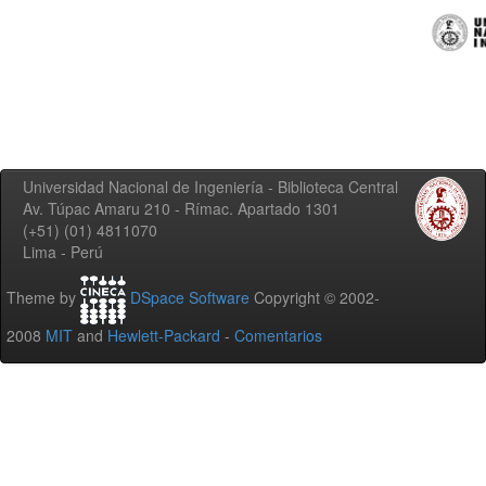
Universidad Nacional de Ingeniería - Biblioteca Central
Av. Túpac Amaru 210 - Rímac. Apartado 1301
(+51) (01) 4811070
Lima - Perú
Theme by
DSpace Software
Copyright © 2002-
2008
MIT
and
Hewlett-Packard
-
Comentarios