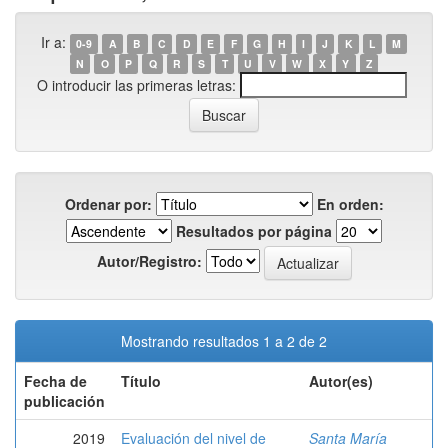
Ir a:
0-9
A
B
C
D
E
F
G
H
I
J
K
L
M
N
O
P
Q
R
S
T
U
V
W
X
Y
Z
O introducir las primeras letras:
Ordenar por:
En orden:
Resultados por página
Autor/Registro:
Mostrando resultados 1 a 2 de 2
Fecha de
Título
Autor(es)
publicación
2019
Evaluación del nivel de
Santa María