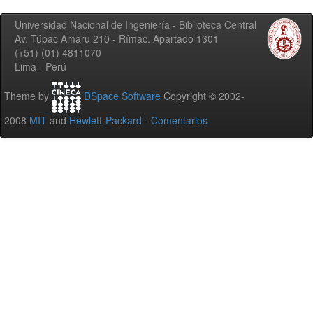
Universidad Nacional de Ingeniería - Biblioteca Central
Av. Túpac Amaru 210 - Rímac. Apartado 1301
(+51) (01) 4811070
Lima - Perú
Theme by
DSpace Software
Copyright © 2002-
2008
MIT
and
Hewlett-Packard
-
Comentarios