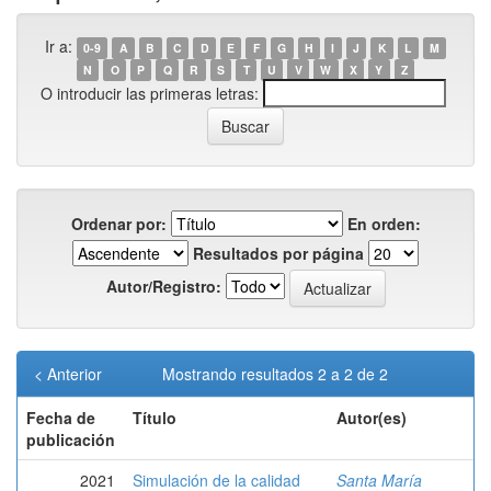
Ir a:
0-9
A
B
C
D
E
F
G
H
I
J
K
L
M
N
O
P
Q
R
S
T
U
V
W
X
Y
Z
O introducir las primeras letras:
Ordenar por:
En orden:
Resultados por página
Autor/Registro:
< Anterior
Mostrando resultados 2 a 2 de 2
Fecha de
Título
Autor(es)
publicación
2021
Simulación de la calidad
Santa María